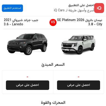
احصل على التطبيق
استخدم التطبيق
أسرع وأسهل طريقة لـ iQ Cars
نيسان
باترول
2026
SE Platinum
جيب
جراند شيروكي
2021
VS
3.6
-
Laredo
3.8
-
City
السعر المبدئ
-
-
احصل على عرض
احصل على عرض
المحرك والقوة