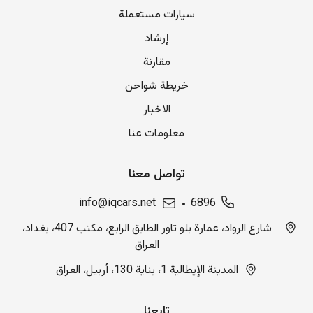
سيارات مستعملة
إرشاد
مقارنة
خريطة شواحن
الاخبار
معلومات عنا
تواصل معنا
info@iqcars.net
6896
شارع الرواد، عمارة بلو تاور الطابق الرابع، مكتب 407، بغداد،
العراق
المدينة الإيطالية 1، بناية 130، أربيل، العراق
تابعنا