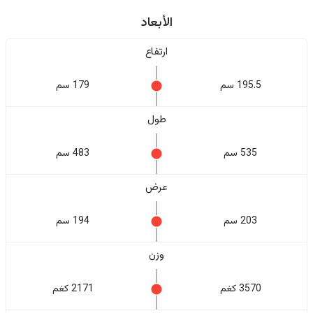
الأبعاد
ارتفاع
195.5 سم
179 سم
طول
535 سم
483 سم
عرض
203 سم
194 سم
وزن
3570 كغم
2171 كغم