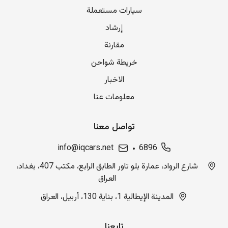
سيارات مستعملة
إرشاد
مقارنة
خريطة شواحن
الاخبار
معلومات عنا
تواصل معنا
info@iqcars.net
6896
شارع الرواد، عمارة بلو تاور الطابق الرابع، مكتب 407، بغداد،
العراق
المدينة الإيطالية 1، بناية 130، أربيل، العراق
تابعنا