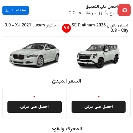
احصل على التطبيق
استخدم التطبيق
أسرع وأسهل طريقة لـ iQ Cars
نيسان
باترول
2026
SE Platinum
جاكوار
Luxury
2021
XJ
-
3.0
VS
3.8
-
City
السعر المبدئ
-
-
احصل على عرض
احصل على عرض
المحرك والقوة