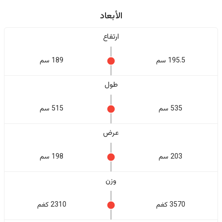
الأبعاد
ارتفاع
195.5 سم
189 سم
طول
535 سم
515 سم
عرض
203 سم
198 سم
وزن
3570 كغم
2310 كغم