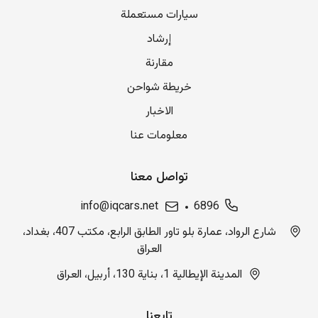
سيارات مستعملة
إرشاد
مقارنة
خريطة شواحن
الاخبار
معلومات عنا
تواصل معنا
info@iqcars.net
6896
شارع الرواد، عمارة بلو تاور الطابق الرابع، مكتب 407، بغداد،
العراق
المدينة الإيطالية 1، بناية 130، أربيل، العراق
تابعنا