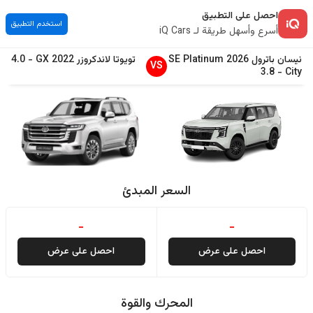
احصل على التطبيق
استخدم التطبيق
أسرع وأسهل طريقة لـ iQ Cars
نيسان
باترول
2026
SE Platinum
تويوتا
لاندكروزر
2022
GX
-
4.0
VS
3.8
-
City
السعر المبدئ
-
-
احصل على عرض
احصل على عرض
المحرك والقوة