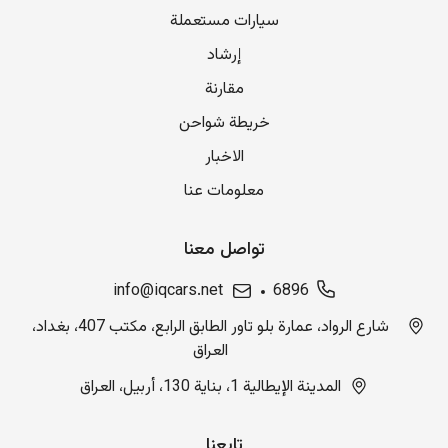
سيارات مستعملة
إرشاد
مقارنة
خريطة شواحن
الاخبار
معلومات عنا
تواصل معنا
info@iqcars.net
6896
شارع الرواد، عمارة بلو تاور الطابق الرابع، مكتب 407، بغداد،
العراق
المدينة الإيطالية 1، بناية 130، أربيل، العراق
تابعنا