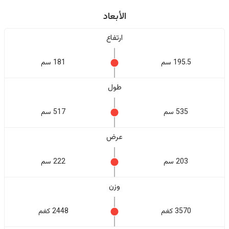
الأبعاد
ارتفاع
195.5 سم
181 سم
طول
535 سم
517 سم
عرض
203 سم
222 سم
وزن
3570 كغم
2448 كغم