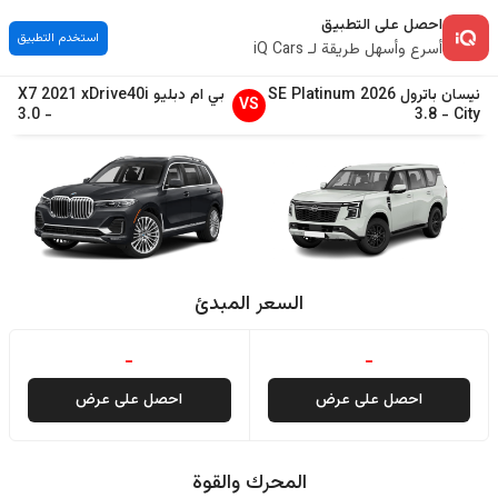
احصل على التطبيق
استخدم التطبيق
أسرع وأسهل طريقة لـ iQ Cars
نيسان
باترول
2026
SE Platinum
بي ام دبليو
xDrive40i
2021
X7
VS
3.0
-
3.8
-
City
السعر المبدئ
-
-
احصل على عرض
احصل على عرض
المحرك والقوة