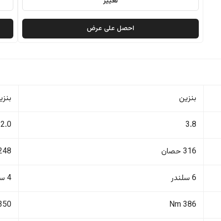
تغيير
احصل على عرض
بنزين
بنزي
2.0
3.8
316 حصان
248 حصا
6 سلندر
4 سلندر
350 Nm
386 Nm