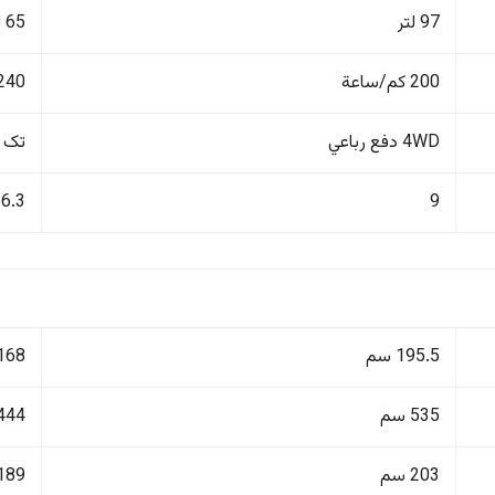
97 لتر
65 لتر
200 كم/ساعة
240 كم/ساع
4WD دفع رباعي
تک 
6.3
9
195.5 سم
168 سم
535 سم
444 سم
203 سم
189 سم