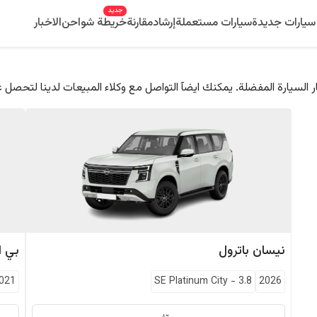
جديد
سيارات جديدة
سيارات مستعملة
إرشاد
مقارنة
خريطة شواحن
الاخبار
 السيارة المفضلة. يمكنك ايضآ التواصل مع وكلاء المبيعات لدينا لتحصل 
نيسان
باترول
بي ا
021
SE Platinum City
-
3.8
2026