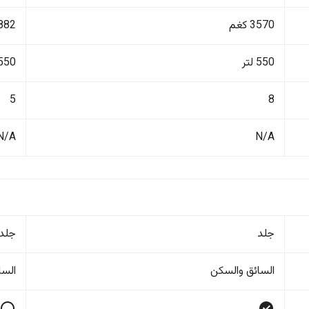
3570 كغم
1882 ك
550 لتر
550 لتر
5
8
N/A
N/A
جلد
جلد
السائق والسکن
السا