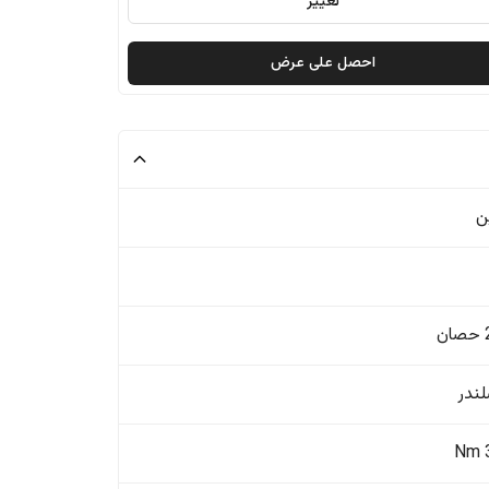
تغيير
احصل على عرض
ن
ن