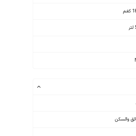
غم
ئق والسکن