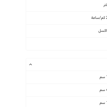
ة
اکسل