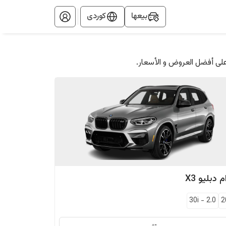
بيعها
کوردی
على أفضل العروض و الأسعار.
م دبليو
X3
30i
-
2.0
2