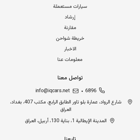
سيارات مستعملة
إرشاد
مقارنة
خريطة شواحن
الاخبار
معلومات عنا
تواصل معنا
info@iqcars.net
6896
شارع الرواد، عمارة بلو تاور الطابق الرابع، مكتب 407، بغداد،
العراق
المدينة الإيطالية 1، بناية 130، أربيل، العراق
تابعنا