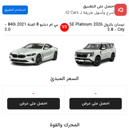
احصل على التطبيق
استخدم التطبيق
أسرع وأسهل طريقة لـ iQ Cars
نيسان
باترول
2026
SE Platinum
بي ام دبليو
8 الفئة
2021
840i
-
VS
3.0
3.8
-
City
السعر المبدئ
-
-
احصل على عرض
احصل على عرض
المحرك والقوة