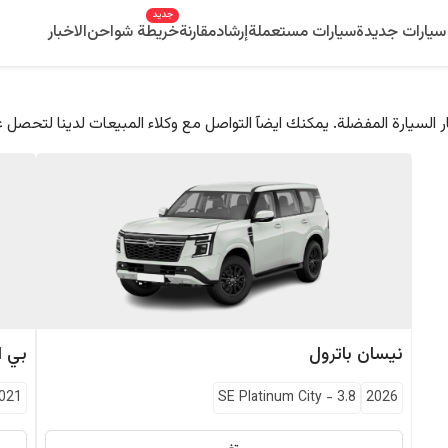
جديد
سيارات جديدة
سيارات مستعملة
إرشاد
مقارنة
خريطة شواحن
الاخبار
 السيارة المفضلة. يمكنك ايضآ التواصل مع وكلاء المبيعات لدينا لتحصل 
نيسان
باترول
بي ا
021
SE Platinum City
-
3.8
2026