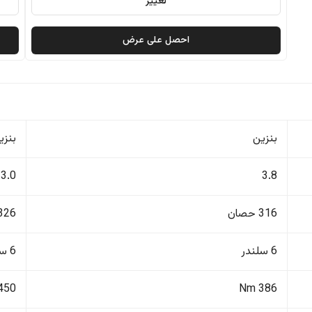
تغيير
احصل على عرض
بنزين
بنزي
3.0
3.8
316 حصان
326 حصا
6 سلندر
6 سلندر
450 Nm
386 Nm