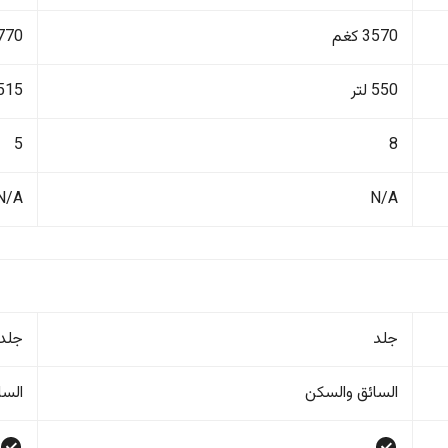
3570 كغم
1770 ك
550 لتر
515 لتر
5
8
N/A
N/A
جلد
جلد
السائق والسکن
السا