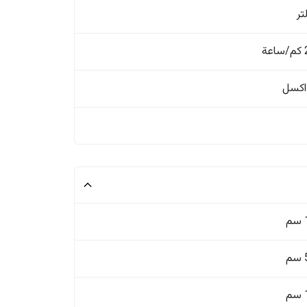
ة
اکسل