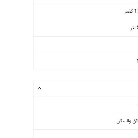
غم
ئق والسکن