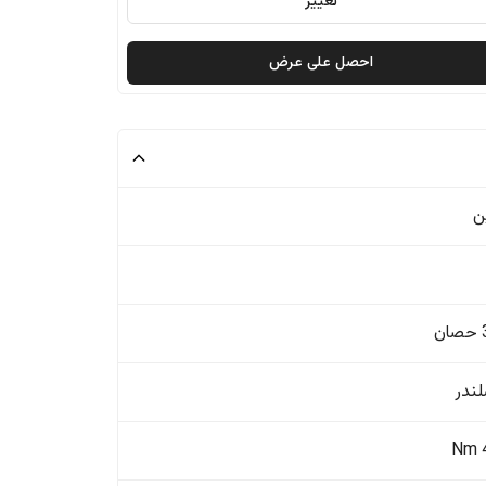
تغيير
احصل على عرض
ن
ن