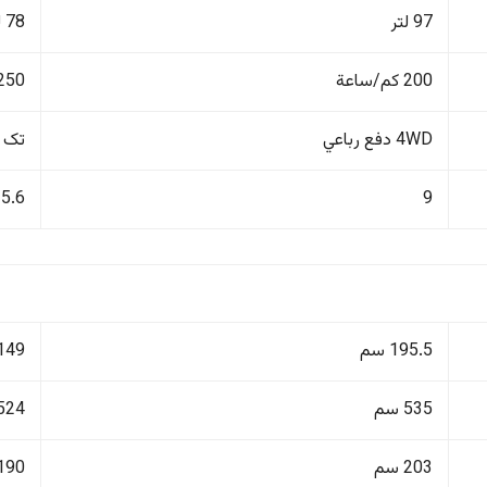
97 لتر
78 لتر
200 كم/ساعة
250 كم/ساع
4WD دفع رباعي
تک 
5.6
9
195.5 سم
149 سم
535 سم
524 سم
203 سم
190 سم