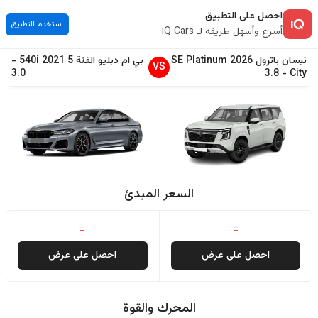
احصل على التطبيق
استخدم التطبيق
أسرع وأسهل طريقة لـ iQ Cars
نيسان
باترول
2026
SE Platinum
بي ام دبليو
الفئة 5
2021
540i
-
VS
3.0
3.8
-
City
السعر المبدئ
-
-
احصل على عرض
احصل على عرض
المحرك والقوة