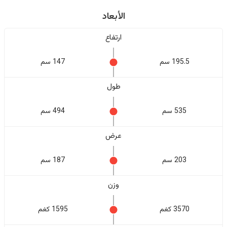
الأبعاد
ارتفاع
195.5 سم
147 سم
طول
535 سم
494 سم
عرض
203 سم
187 سم
وزن
3570 كغم
1595 كغم