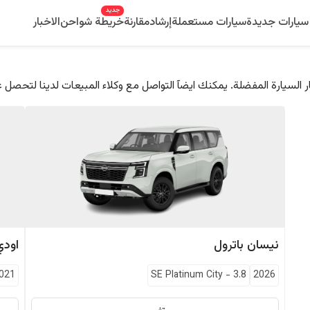
جديد
سيارات جديدة
سيارات مستعملة
إرشاد
مقارنة
خريطة شواحن
الاخبار
 السيارة المفضلة. يمكنك ايضآ التواصل مع وكلاء المبيعات لدينا لتحصل 
نيسان
باترول
اودي
021
SE Platinum City
-
3.8
2026