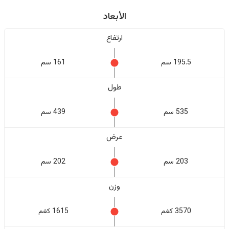
الأبعاد
ارتفاع
195.5 سم
161 سم
طول
535 سم
439 سم
عرض
203 سم
202 سم
وزن
3570 كغم
1615 كغم