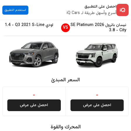
احصل على التطبيق
استخدم التطبيق
أسرع وأسهل طريقة لـ iQ Cars
نيسان
باترول
2026
SE Platinum
اودي
S-Line
2021
Q3
-
1.4
VS
3.8
-
City
السعر المبدئ
-
-
احصل على عرض
احصل على عرض
المحرك والقوة