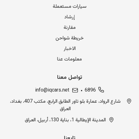
سيارات مستعملة
إرشاد
مقارنة
خريطة شواحن
الاخبار
معلومات عنا
تواصل معنا
info@iqcars.net
6896
شارع الرواد، عمارة بلو تاور الطابق الرابع، مكتب 407، بغداد،
العراق
المدينة الإيطالية 1، بناية 130، أربيل، العراق
تابعنا