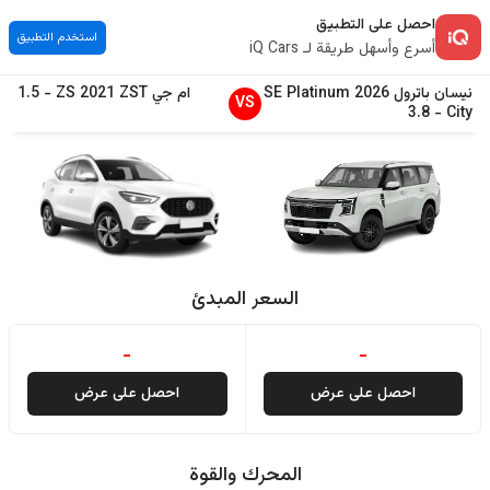
احصل على التطبيق
استخدم التطبيق
أسرع وأسهل طريقة لـ iQ Cars
نيسان
باترول
2026
SE Platinum
ام جي
ZST
2021
ZS
-
1.5
VS
3.8
-
City
السعر المبدئ
-
-
احصل على عرض
احصل على عرض
المحرك والقوة