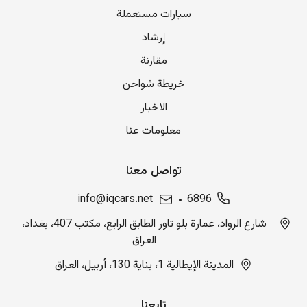
سيارات مستعملة
إرشاد
مقارنة
خريطة شواحن
الاخبار
معلومات عنا
تواصل معنا
info@iqcars.net
6896
شارع الرواد، عمارة بلو تاور الطابق الرابع، مكتب 407، بغداد،
العراق
المدينة الإيطالية 1، بناية 130، أربيل، العراق
تابعنا