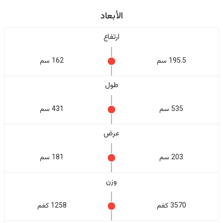
الأبعاد
ارتفاع
195.5 سم
162 سم
طول
535 سم
431 سم
عرض
203 سم
181 سم
وزن
3570 كغم
1258 كغم