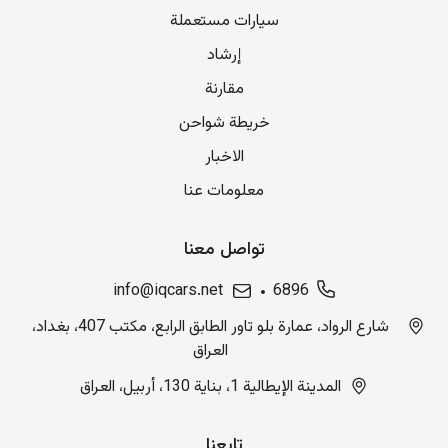
سيارات مستعملة
إرشاد
مقارنة
خريطة شواحن
الاخبار
معلومات عنا
تواصل معنا
info@iqcars.net
6896
شارع الرواد، عمارة بلو تاور الطابق الرابع، مكتب 407، بغداد،
العراق
المدينة الإيطالية 1، بناية 130، أربيل، العراق
تابعنا