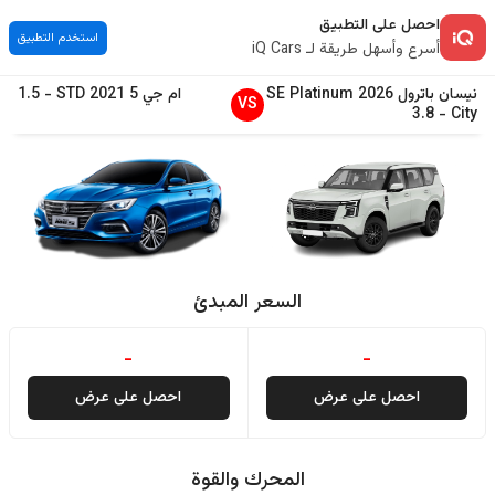
احصل على التطبيق
استخدم التطبيق
أسرع وأسهل طريقة لـ iQ Cars
نيسان
باترول
2026
SE Platinum
ام جي
5
2021
STD
-
1.5
VS
3.8
-
City
السعر المبدئ
-
-
احصل على عرض
احصل على عرض
المحرك والقوة