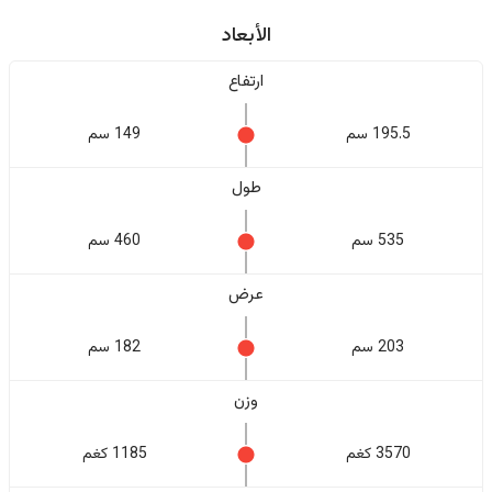
الأبعاد
ارتفاع
195.5 سم
149 سم
طول
535 سم
460 سم
عرض
203 سم
182 سم
وزن
3570 كغم
1185 كغم