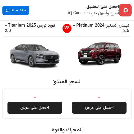
احصل على التطبيق
استخدم التطبيق
أسرع وأسهل طريقة لـ iQ Cars
نيسان
إكستيرا
2024
Platinum
-
فورد
تورس
2025
Titanium
-
VS
2.0T
2.5
السعر المبدئ
-
-
احصل على عرض
احصل على عرض
المحرك والقوة