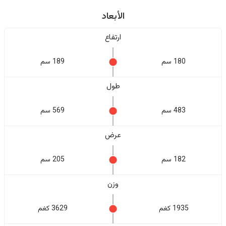
الأبعاد
ارتفاع
180 سم
189 سم
طول
483 سم
569 سم
عرض
182 سم
205 سم
وزن
1935 كغم
3629 كغم