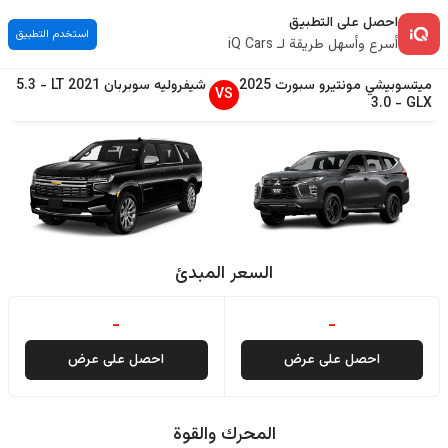
احصل على التطبيق
استخدم التطبيق
أسرع وأسهل طريقة لـ iQ Cars
ميتسوبيشي
مونتيرو سبورت
2025
شيفروليه
سوبربان
2021
LT
-
5.3
VS
3.0
-
GLX
السعر المبدئ
-
-
احصل على عرض
احصل على عرض
المحرك والقوة