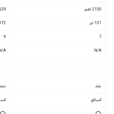
2150 كغم
3629 ك
131 لتر
2172 ل
9
7
N/A
N/A
جلد
نصف
السائق
السا