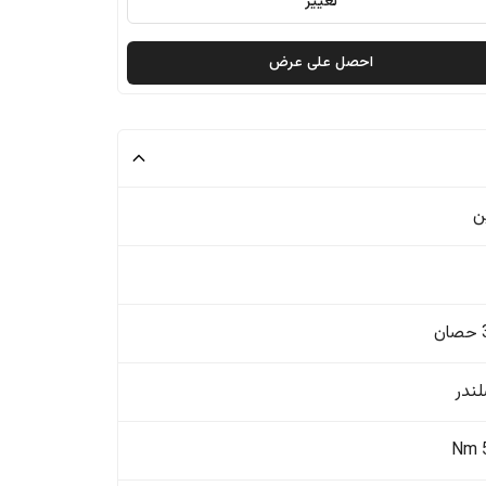
تغيير
احصل على عرض
ن
ن