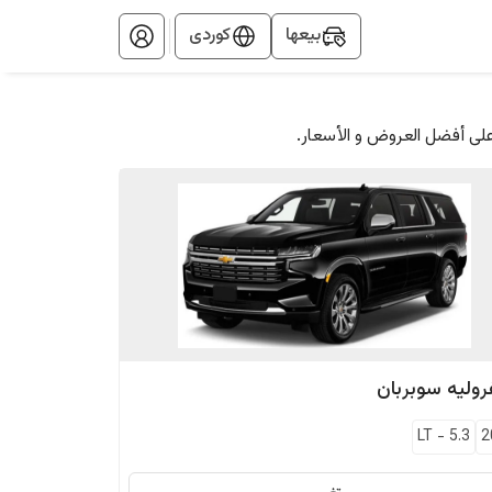
بيعها
کوردی
على أفضل العروض و الأسعار.
وليه
سوبربان
LT
-
5.3
2