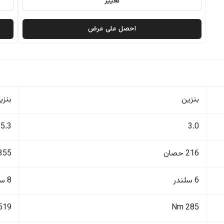
تغيير
احصل على عرض
بنزين
بنزي
5.3
3.0
216 حصان
355 حصا
6 سلندر
8 سلندر
519 Nm
285 Nm