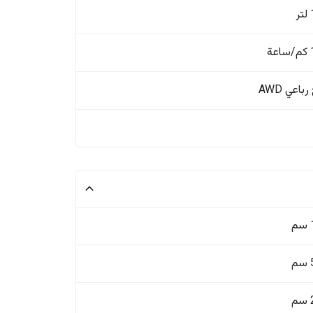
ة
باعي AWD