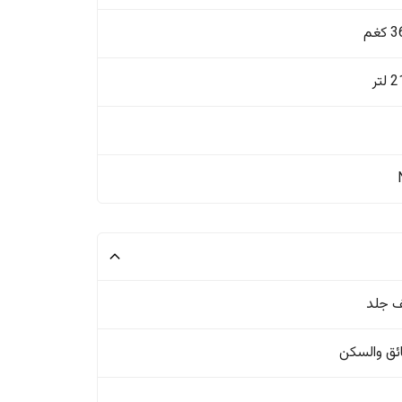
غم
تر
 جلد
ئق والسکن