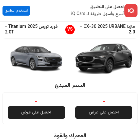
احصل على التطبيق
استخدم التطبيق
أسرع وأسهل طريقة لـ iQ Cars
مازدا
URBANE
2025
CX-30
-
فورد
تورس
2025
Titanium
-
VS
2.0T
2.0
السعر المبدئ
-
-
احصل على عرض
احصل على عرض
المحرك والقوة