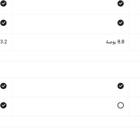
8.8 بوصة
13.2 بو