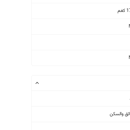
غم
ئق والسکن