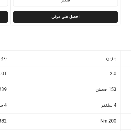
تغيير
احصل على عرض
بنزين
بنزي
2.0T
2.0
153 حصان
239 حصا
4 سلندر
4 سلندر
382 Nm
200 Nm