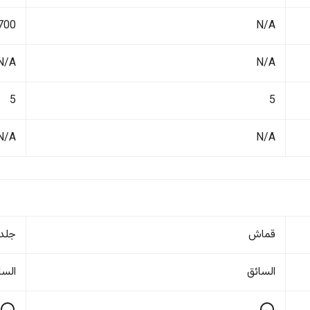
N/A
1700 ك
N/A
N/A
5
5
N/A
N/A
قماش
جلد
السائق
السا