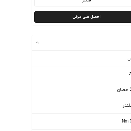
تغيير
احصل على عرض
ن
ن