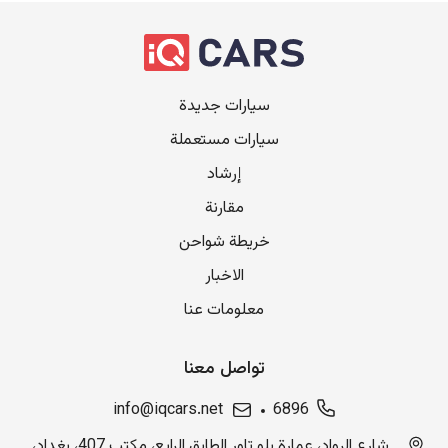
سيارات جديدة
سيارات مستعملة
إرشاد
مقارنة
خريطة شواحن
الاخبار
معلومات عنا
تواصل معنا
info@iqcars.net
6896
شارع الرواد، عمارة بلو تاور الطابق الرابع، مكتب 407، بغداد،