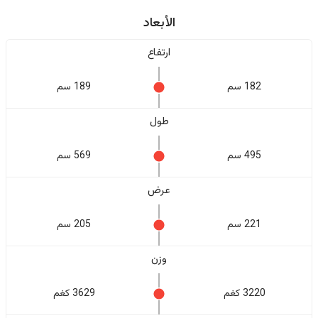
الأبعاد
ارتفاع
182 سم
189 سم
طول
495 سم
569 سم
عرض
221 سم
205 سم
وزن
3220 كغم
3629 كغم