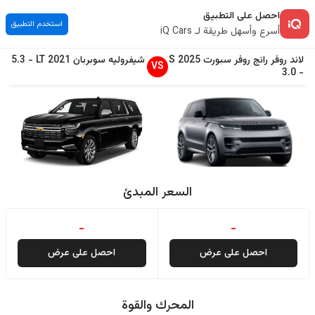
احصل على التطبيق
استخدم التطبيق
أسرع وأسهل طريقة لـ iQ Cars
لاند روفر
رانج روفر سبورت
2025
S
شيفروليه
سوبربان
2021
LT
-
5.3
VS
3.0
-
السعر المبدئ
-
-
احصل على عرض
احصل على عرض
المحرك والقوة