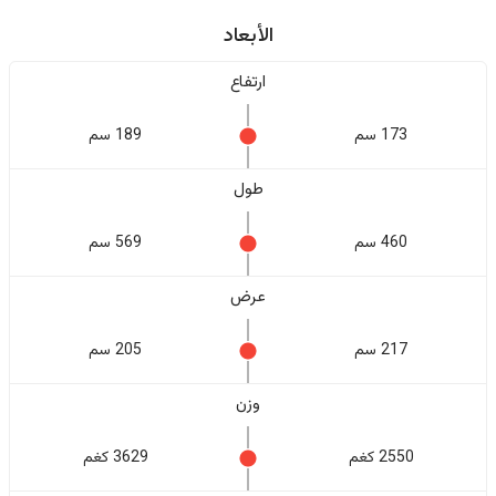
الأبعاد
ارتفاع
173 سم
189 سم
طول
460 سم
569 سم
عرض
217 سم
205 سم
وزن
2550 كغم
3629 كغم