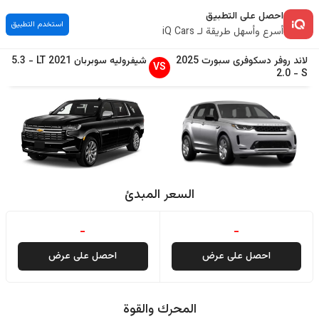
احصل على التطبيق
استخدم التطبيق
أسرع وأسهل طريقة لـ iQ Cars
لاند روفر
دسکوفری سبورت
2025
شيفروليه
سوبربان
2021
LT
-
5.3
VS
2.0
-
S
السعر المبدئ
-
-
احصل على عرض
احصل على عرض
المحرك والقوة