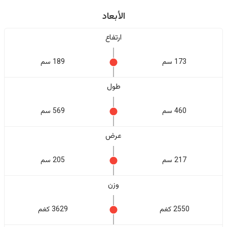
الأبعاد
ارتفاع
173 سم
189 سم
طول
460 سم
569 سم
عرض
217 سم
205 سم
وزن
2550 كغم
3629 كغم