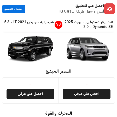
احصل على التطبيق
استخدم التطبيق
أسرع وأسهل طريقة لـ iQ Cars
لاند روفر
دسکوفری سبورت
2025
شيفروليه
سوبربان
2021
LT
-
5.3
VS
2.0
-
Dynamic SE
السعر المبدئ
-
-
احصل على عرض
احصل على عرض
المحرك والقوة