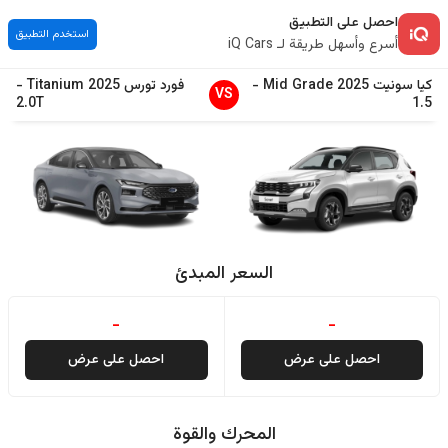
احصل على التطبيق
استخدم التطبيق
أسرع وأسهل طريقة لـ iQ Cars
كيا
سونيت
2025
Mid Grade
-
فورد
تورس
2025
Titanium
-
VS
2.0T
1.5
السعر المبدئ
-
-
احصل على عرض
احصل على عرض
المحرك والقوة