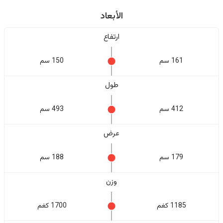
الأبعاد
ارتفاع
161 سم
150 سم
طول
412 سم
493 سم
عرض
179 سم
188 سم
وزن
1185 كغم
1700 كغم