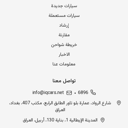
سيارات جديدة
سيارات مستعملة
إرشاد
مقارنة
خريطة شواحن
الاخبار
معلومات عنا
تواصل معنا
info@iqcars.net
6896
شارع الرواد، عمارة بلو تاور الطابق الرابع، مكتب 407، بغداد،
العراق
المدينة الإيطالية 1، بناية 130، أربيل، العراق