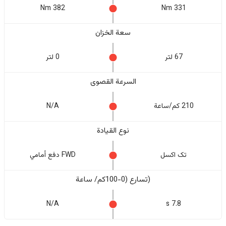
382 Nm
331 Nm
سعة الخزان
67 لتر
0 لتر
السرعة القصوى
210 كم/ساعة
N/A
نوع القيادة
تک اکسل
FWD دفع أمامي
(تسارع (0-100كم/ ساعة
N/A
7.8 s