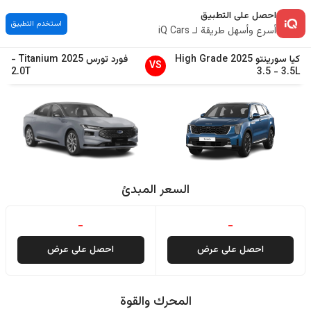
احصل على التطبيق
استخدم التطبيق
أسرع وأسهل طريقة لـ iQ Cars
كيا
سورينتو
2025
High Grade
فورد
تورس
2025
Titanium
-
VS
2.0T
3.5
-
3.5L
السعر المبدئ
-
-
احصل على عرض
احصل على عرض
المحرك والقوة