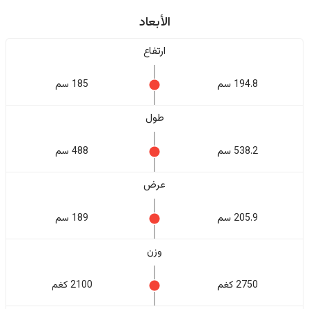
الأبعاد
ارتفاع
194.8 سم
185 سم
طول
538.2 سم
488 سم
عرض
205.9 سم
189 سم
وزن
2750 كغم
2100 كغم