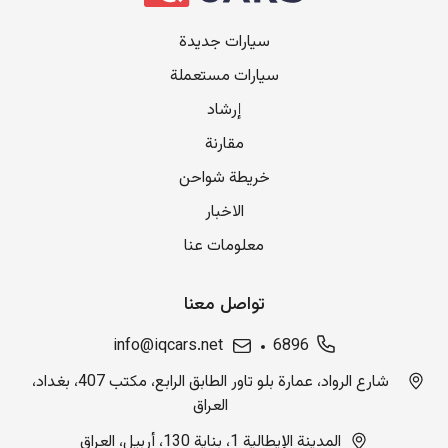
سيارات جديدة
سيارات مستعملة
إرشاد
مقارنة
خريطة شواحن
الاخبار
معلومات عنا
تواصل معنا
info@iqcars.net
6896
شارع الرواد، عمارة بلو تاور الطابق الرابع، مكتب 407، بغداد،
العراق
المدينة الإيطالية 1، بناية 130، أربيل، العراق