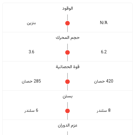
الوقود
N/A
بنزين
حجم المحرك
3.6
6.2
قوة الحصانية
420 حصان
285 حصان
بستن
8 سلندر
6 سلندر
عزم الدوران