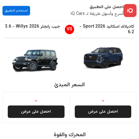
احصل على التطبيق
استخدم التطبيق
أسرع وأسهل طريقة لـ iQ Cars
كاديلاك
اسكاليد
2026
Sport
-
جيب
رانجلر
2026
Willys
-
3.6
VS
6.2
السعر المبدئ
-
-
احصل على عرض
احصل على عرض
المحرك والقوة