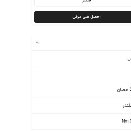
تغيير
احصل على عرض
ن
ن