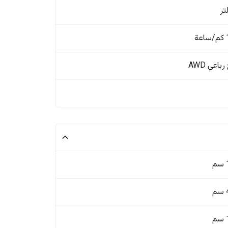
ة
باعي AWD