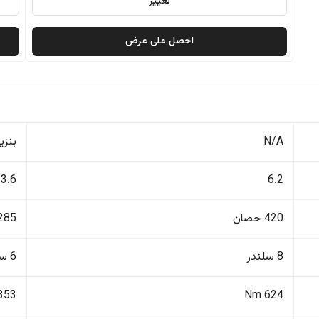
تغيير
احصل على عرض
N/A
بنزي
3.6
6.2
420 حصان
285 حصا
8 سلندر
6 سلندر
353 Nm
624 Nm