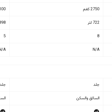
2750 كغم
2100 ك
722 لتر
898 لتر
5
8
N/A
N/A
جلد
جلد
السائق والسکن
السا