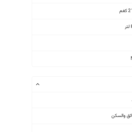
غم
ئق والسکن