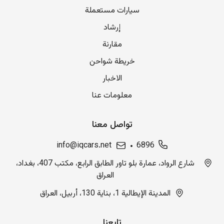
سيارات مستعملة
إرشاد
مقارنة
خريطة شواحن
الاخبار
معلومات عنا
تواصل معنا
info@iqcars.net
6896
شارع الرواد، عمارة بلو تاور الطابق الرابع، مكتب 407، بغداد،
العراق
المدينة الإيطالية 1، بناية 130، أربيل، العراق
تابعنا