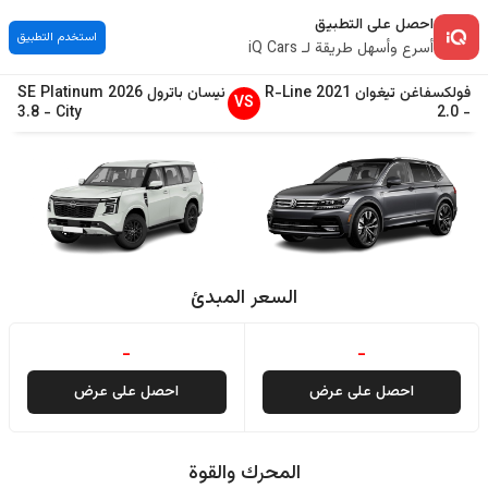
احصل على التطبيق
استخدم التطبيق
أسرع وأسهل طريقة لـ iQ Cars
فولكسفاغن
تيغوان
2021
R-Line
نيسان
باترول
2026
SE Platinum
VS
3.8
-
City
2.0
-
السعر المبدئ
-
-
احصل على عرض
احصل على عرض
المحرك والقوة