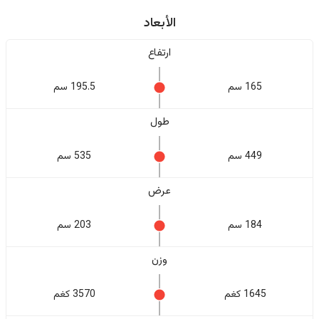
الأبعاد
ارتفاع
165 سم
195.5 سم
طول
449 سم
535 سم
عرض
184 سم
203 سم
وزن
1645 كغم
3570 كغم