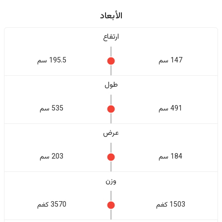
الأبعاد
ارتفاع
147 سم
195.5 سم
طول
491 سم
535 سم
عرض
184 سم
203 سم
وزن
1503 كغم
3570 كغم