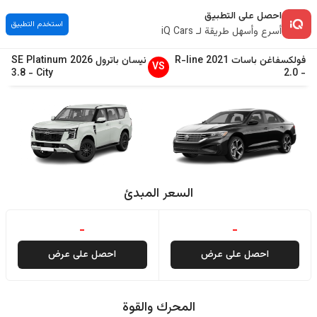
احصل على التطبيق
استخدم التطبيق
أسرع وأسهل طريقة لـ iQ Cars
فولكسفاغن
باسات
2021
R-line
نيسان
باترول
2026
SE Platinum
VS
3.8
-
City
2.0
-
السعر المبدئ
-
-
احصل على عرض
احصل على عرض
المحرك والقوة