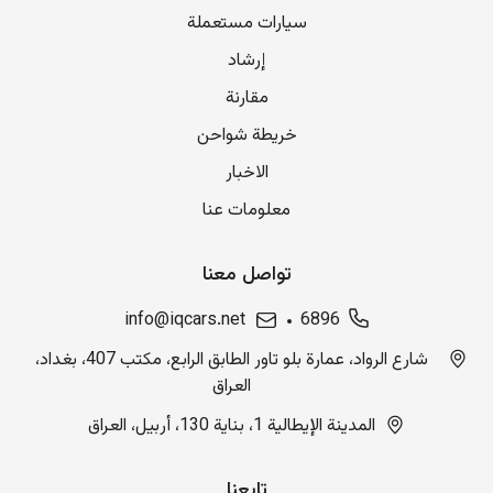
سيارات مستعملة
إرشاد
مقارنة
خريطة شواحن
الاخبار
معلومات عنا
تواصل معنا
info@iqcars.net
6896
شارع الرواد، عمارة بلو تاور الطابق الرابع، مكتب 407، بغداد،
العراق
المدينة الإيطالية 1، بناية 130، أربيل، العراق
تابعنا