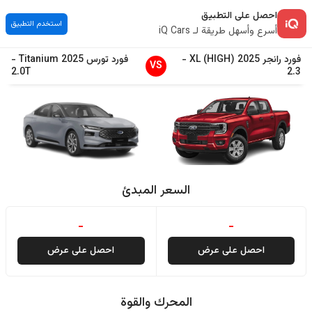
احصل على التطبيق
استخدم التطبيق
أسرع وأسهل طريقة لـ iQ Cars
فورد
رانجر
2025
XL (HIGH)
-
فورد
تورس
2025
Titanium
-
VS
2.0T
2.3
السعر المبدئ
-
-
احصل على عرض
احصل على عرض
المحرك والقوة