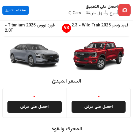
احصل على التطبيق
استخدم التطبيق
أسرع وأسهل طريقة لـ iQ Cars
فورد
رانجر
2025
Wild Trak
-
2.3
فورد
تورس
2025
Titanium
-
VS
2.0T
السعر المبدئ
-
-
احصل على عرض
احصل على عرض
المحرك والقوة