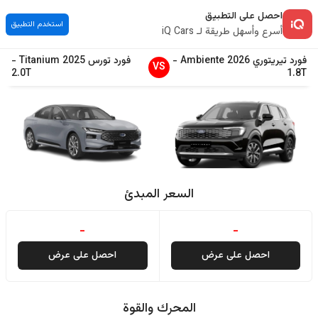
احصل على التطبيق
استخدم التطبيق
أسرع وأسهل طريقة لـ iQ Cars
فورد
تيريتوري
2026
Ambiente
-
فورد
تورس
2025
Titanium
-
VS
2.0T
1.8T
السعر المبدئ
-
-
احصل على عرض
احصل على عرض
المحرك والقوة