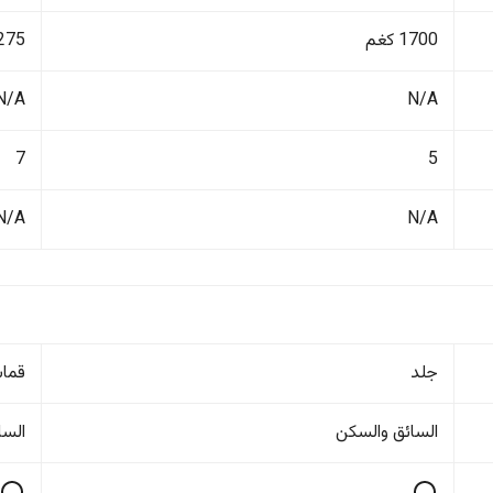
1700 كغم
2275 ك
N/A
N/A
7
5
N/A
N/A
جلد
قما
السائق والسکن
السا