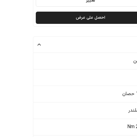
تغيير
احصل على عرض
ن
ن