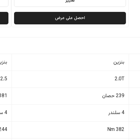
تغيير
احصل على عرض
بنزين
بنزي
2.5
2.0T
239 حصان
181 حصا
4 سلندر
4 سلندر
244 Nm
382 Nm