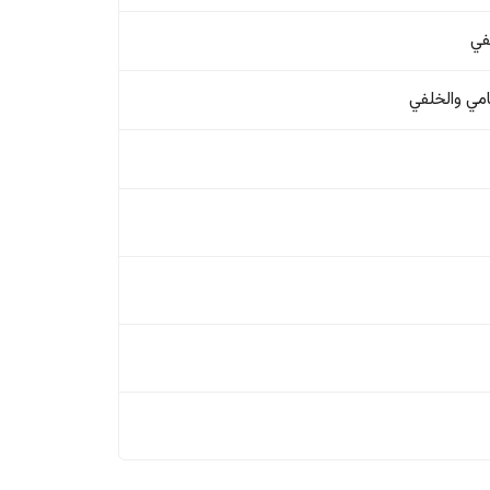
في
امي والخلفي