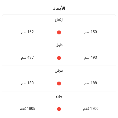
الأبعاد
ارتفاع
150 سم
162 سم
طول
493 سم
437 سم
عرض
188 سم
180 سم
وزن
1700 كغم
1805 كغم