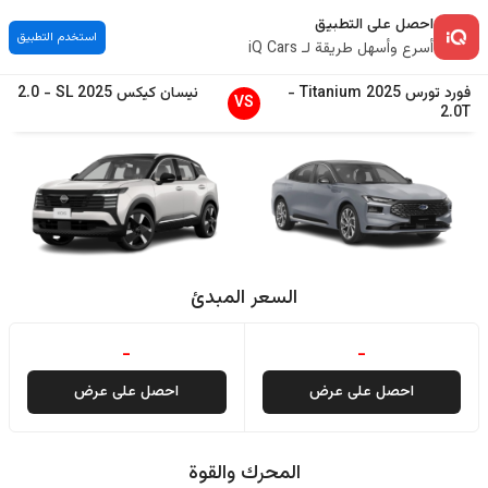
احصل على التطبيق
استخدم التطبيق
أسرع وأسهل طريقة لـ iQ Cars
فورد
تورس
2025
Titanium
-
نيسان
كيكس
2025
SL
-
2.0
VS
2.0T
السعر المبدئ
-
-
احصل على عرض
احصل على عرض
المحرك والقوة