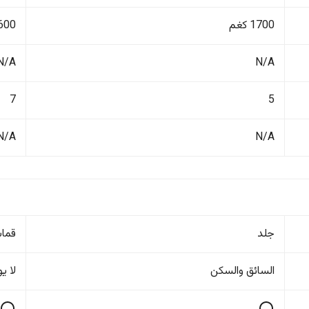
1700 كغم
2600 ك
N/A
N/A
7
5
N/A
N/A
جلد
قما
السائق والسکن
لا ی