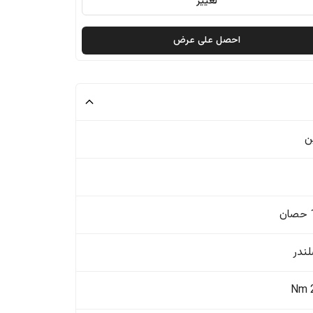
تغيير
احصل على عرض
ن
ن