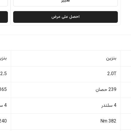
تغيير
احصل على عرض
بنزين
بنزي
2.5
2.0T
239 حصان
165 حصا
4 سلندر
4 سلندر
240 Nm
382 Nm