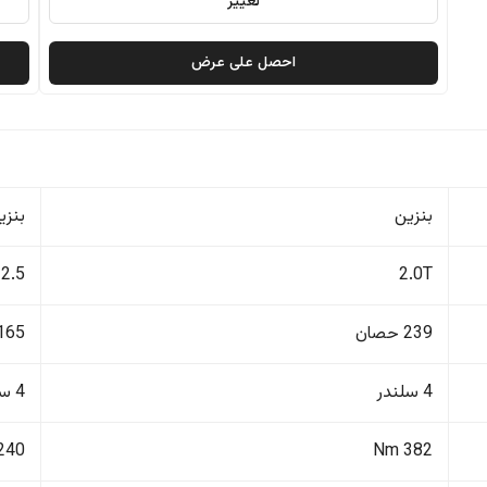
تغيير
احصل على عرض
بنزين
بنزي
2.5
2.0T
239 حصان
165 حصا
4 سلندر
4 سلندر
240 Nm
382 Nm