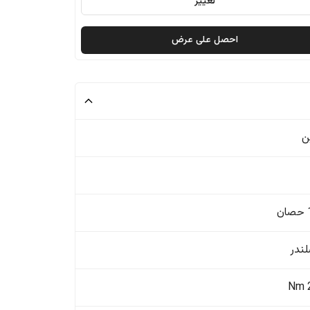
تغيير
احصل على عرض
ن
ن