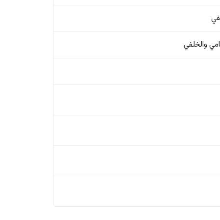
في
امي والخلفي