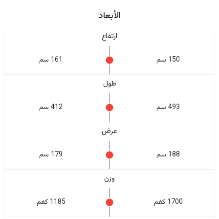
الأبعاد
ارتفاع
150 سم
161 سم
طول
493 سم
412 سم
عرض
188 سم
179 سم
وزن
1700 كغم
1185 كغم