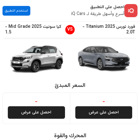
احصل على التطبيق
استخدم التطبيق
أسرع وأسهل طريقة لـ iQ Cars
فورد
تورس
2025
Titanium
-
كيا
سونيت
2025
Mid Grade
-
VS
1.5
2.0T
السعر المبدئ
-
-
احصل على عرض
احصل على عرض
المحرك والقوة