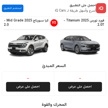
احصل على التطبيق
استخدم التطبيق
أسرع وأسهل طريقة لـ iQ Cars
فورد
تورس
2025
Titanium
-
كيا
سبورتاج
2025
Mid Grade
-
VS
2.0
2.0T
السعر المبدئ
-
-
احصل على عرض
احصل على عرض
المحرك والقوة