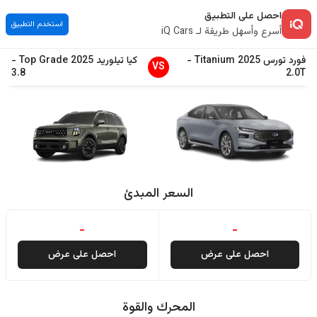
احصل على التطبيق
استخدم التطبيق
أسرع وأسهل طريقة لـ iQ Cars
فورد
تورس
2025
Titanium
-
كيا
تيلوريد
2025
Top Grade
-
VS
3.8
2.0T
السعر المبدئ
-
-
احصل على عرض
احصل على عرض
المحرك والقوة