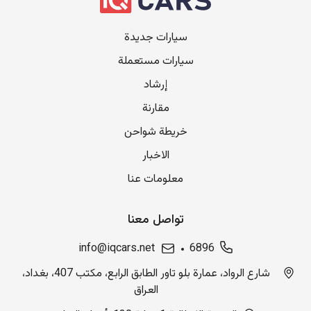
سيارات جديدة
سيارات مستعملة
إرشاد
مقارنة
خريطة شواحن
الاخبار
معلومات عنا
تواصل معنا
info@iqcars.net
6896
شارع الرواد، عمارة بلو تاور الطابق الرابع، مكتب 407، بغداد،
العراق