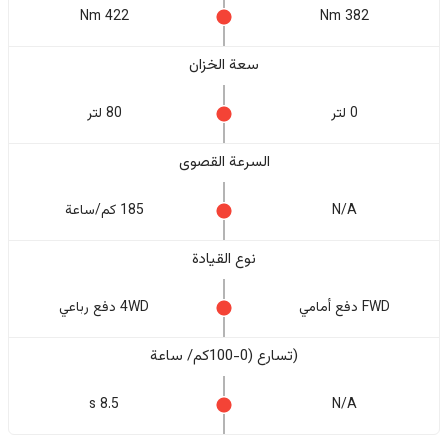
422 Nm
382 Nm
سعة الخزان
0 لتر
80 لتر
السرعة القصوى
N/A
185 كم/ساعة
نوع القيادة
FWD دفع أمامي
4WD دفع رباعي
(تسارع (0-100كم/ ساعة
8.5 s
N/A