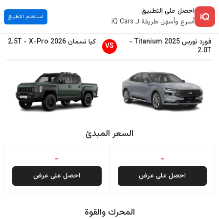
احصل على التطبيق
استخدم التطبيق
أسرع وأسهل طريقة لـ iQ Cars
فورد
تورس
2025
Titanium
-
كيا
تسمان
2026
X-Pro
-
2.5T
VS
2.0T
السعر المبدئ
-
-
احصل على عرض
احصل على عرض
المحرك والقوة