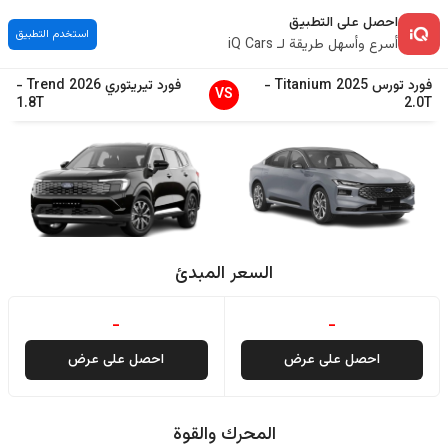
احصل على التطبيق
استخدم التطبيق
أسرع وأسهل طريقة لـ iQ Cars
فورد
تورس
2025
Titanium
-
فورد
تيريتوري
2026
Trend
-
VS
1.8T
2.0T
السعر المبدئ
-
-
احصل على عرض
احصل على عرض
المحرك والقوة