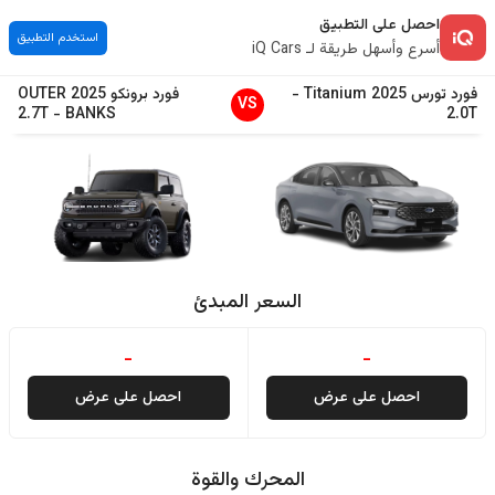
احصل على التطبيق
استخدم التطبيق
أسرع وأسهل طريقة لـ iQ Cars
فورد
تورس
2025
Titanium
-
فورد
برونكو
2025
OUTER
VS
2.7T
-
BANKS
2.0T
السعر المبدئ
-
-
احصل على عرض
احصل على عرض
المحرك والقوة