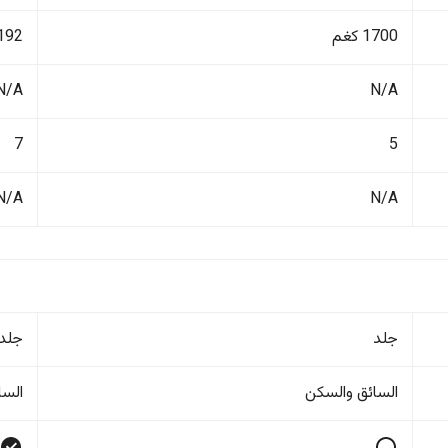
1700 كغم
2192 ك
N/A
N/A
7
5
N/A
N/A
جلد
جلد
السائق والسکن
السا