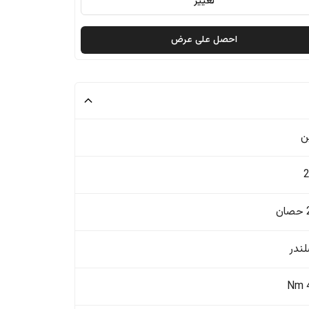
تغيير
احصل على عرض
ن
ن