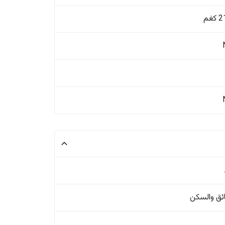
غم
ئق والسکن