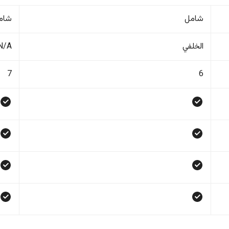
شامل
شام
الخلفي
N/A
7
6