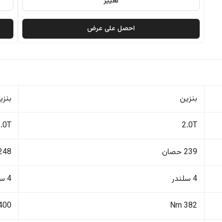
تغيير
احصل على عرض
بنزين
بنزي
2.0T
2.0T
239 حصان
248 حصا
4 سلندر
4 سلندر
400 Nm
382 Nm