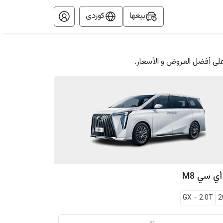
بيعها
کوردی
على أفضل العروض و الأسعار.
أي سي
M8
GX
-
2.0T
2