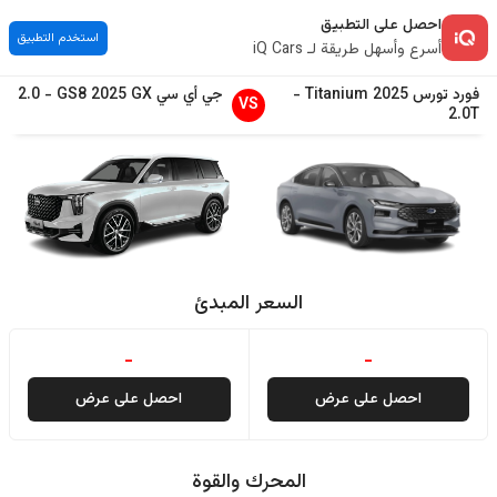
احصل على التطبيق
استخدم التطبيق
أسرع وأسهل طريقة لـ iQ Cars
فورد
تورس
2025
Titanium
-
جي أي سي
GX
2025
GS8
-
2.0
VS
2.0T
السعر المبدئ
-
-
احصل على عرض
احصل على عرض
المحرك والقوة