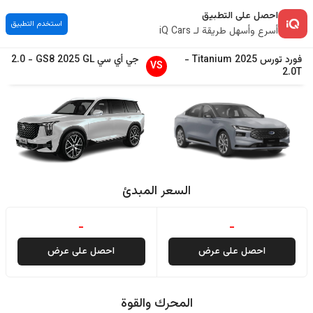
احصل على التطبيق
استخدم التطبيق
أسرع وأسهل طريقة لـ iQ Cars
فورد
تورس
2025
Titanium
-
جي أي سي
GL
2025
GS8
-
2.0
VS
2.0T
السعر المبدئ
-
-
احصل على عرض
احصل على عرض
المحرك والقوة