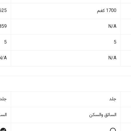
1700 كغم
1625 ك
N/A
1859 ل
5
5
N/A
N/A
جلد
جلد
السائق والسکن
السا