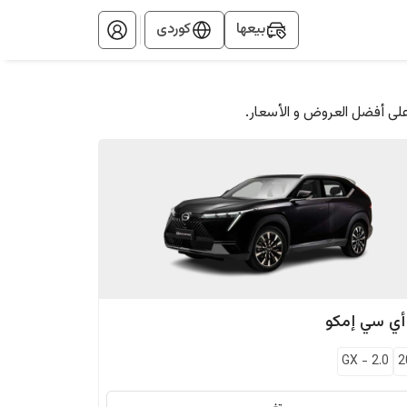
بيعها
کوردی
على أفضل العروض و الأسعار.
أي سي
إمكو
GX
-
2.0
2