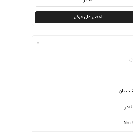
تغيير
احصل على عرض
ن
ن