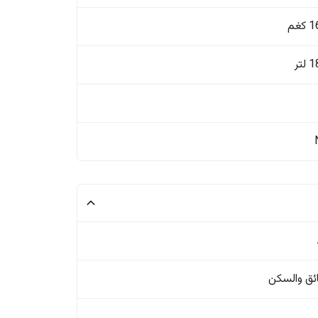
غم
تر
ئق والسکن