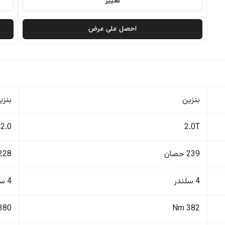
تغيير
احصل على عرض
بنزين
بنزي
2.0
2.0T
239 حصان
228 حصا
4 سلندر
4 سلندر
380 Nm
382 Nm