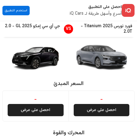
احصل على التطبيق
استخدم التطبيق
أسرع وأسهل طريقة لـ iQ Cars
فورد
تورس
2025
Titanium
-
جي أي سي
إمكو
2025
GL
-
2.0
VS
2.0T
السعر المبدئ
-
-
احصل على عرض
احصل على عرض
المحرك والقوة