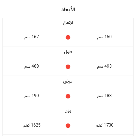
الأبعاد
ارتفاع
150 سم
167 سم
طول
493 سم
468 سم
عرض
188 سم
190 سم
وزن
1700 كغم
1625 كغم