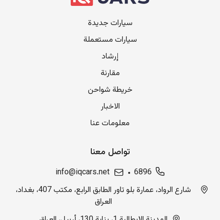
سيارات جديدة
سيارات مستعملة
إرشاد
مقارنة
خريطة شواحن
الاخبار
معلومات عنا
تواصل معنا
info@iqcars.net
6896
شارع الرواد، عمارة بلو تاور الطابق الرابع، مكتب 407، بغداد،
العراق
المدينة الإيطالية 1، بناية 130، أربيل، العراق