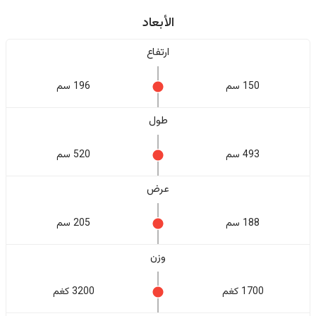
الأبعاد
ارتفاع
150 سم
196 سم
طول
493 سم
520 سم
عرض
188 سم
205 سم
وزن
1700 كغم
3200 كغم