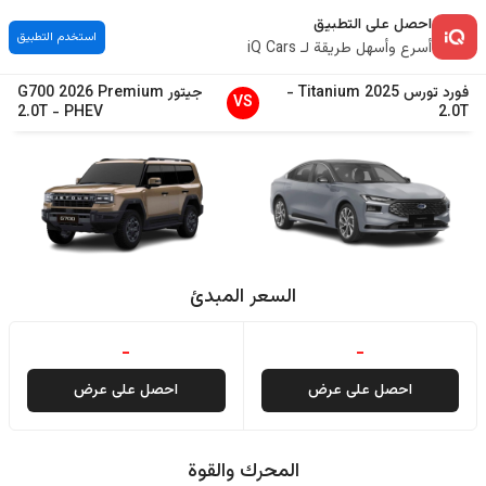
احصل على التطبيق
استخدم التطبيق
أسرع وأسهل طريقة لـ iQ Cars
فورد
تورس
2025
Titanium
-
جيتور
Premium
2026
G700
VS
2.0T
-
PHEV
2.0T
السعر المبدئ
-
-
احصل على عرض
احصل على عرض
المحرك والقوة