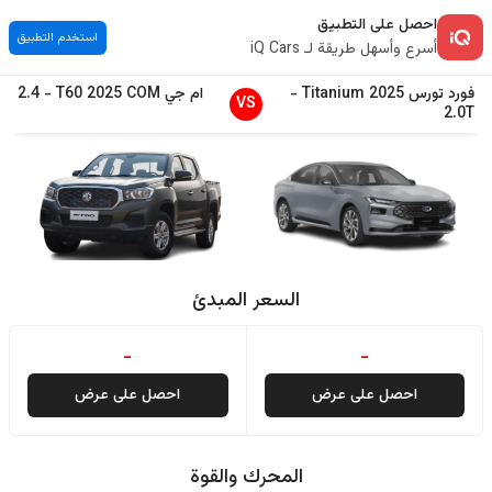
احصل على التطبيق
استخدم التطبيق
أسرع وأسهل طريقة لـ iQ Cars
فورد
تورس
2025
Titanium
-
ام جي
COM
2025
T60
-
2.4
VS
2.0T
السعر المبدئ
-
-
احصل على عرض
احصل على عرض
المحرك والقوة