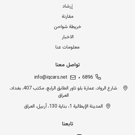
إرشاد
مقارنة
خريطة شواحن
الاخبار
معلومات عنا
تواصل معنا
info@iqcars.net
6896
شارع الرواد، عمارة بلو تاور الطابق الرابع، مكتب 407، بغداد،
العراق
المدينة الإيطالية 1، بناية 130، أربيل، العراق
تابعنا