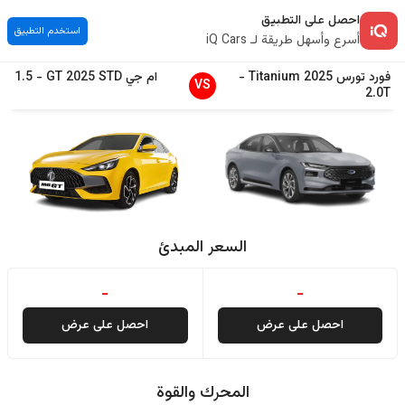
احصل على التطبيق
استخدم التطبيق
أسرع وأسهل طريقة لـ iQ Cars
فورد
تورس
2025
Titanium
-
ام جي
STD
2025
GT
-
1.5
VS
2.0T
السعر المبدئ
-
-
احصل على عرض
احصل على عرض
المحرك والقوة