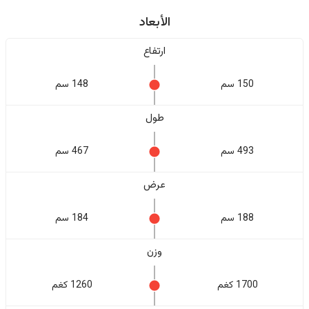
الأبعاد
ارتفاع
150 سم
148 سم
طول
493 سم
467 سم
عرض
188 سم
184 سم
وزن
1700 كغم
1260 كغم