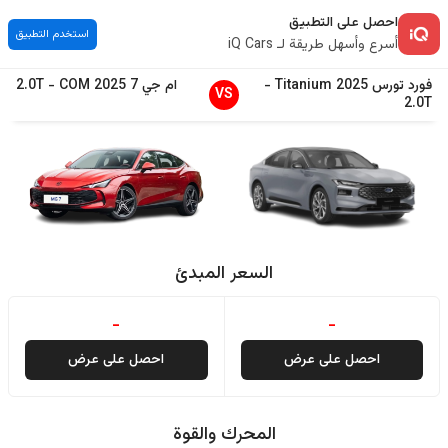
احصل على التطبيق
استخدم التطبيق
أسرع وأسهل طريقة لـ iQ Cars
فورد
تورس
2025
Titanium
-
ام جي
7
2025
COM
-
2.0T
VS
2.0T
السعر المبدئ
-
-
احصل على عرض
احصل على عرض
المحرك والقوة